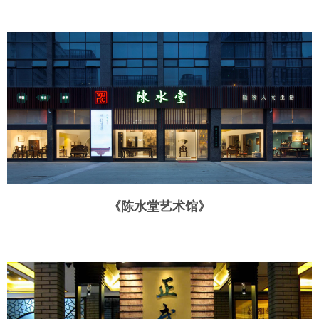
《陈水堂艺术馆》